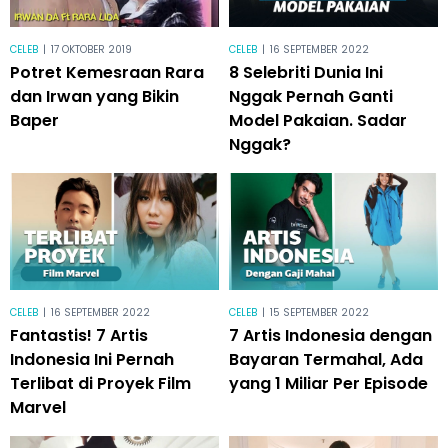
CELEB
|
17 OKTOBER 2019
CELEB
|
16 SEPTEMBER 2022
Potret Kemesraan Rara
8 Selebriti Dunia Ini
dan Irwan yang Bikin
Nggak Pernah Ganti
Baper
Model Pakaian. Sadar
Nggak?
CELEB
|
16 SEPTEMBER 2022
CELEB
|
15 SEPTEMBER 2022
Fantastis! 7 Artis
7 Artis Indonesia dengan
Indonesia Ini Pernah
Bayaran Termahal, Ada
Terlibat di Proyek Film
yang 1 Miliar Per Episode
Marvel