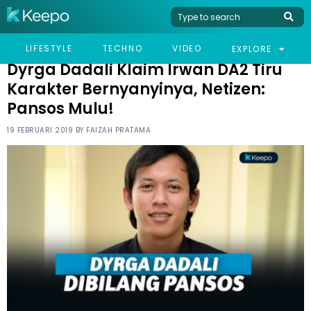
HOME
CELEB
DYRGA DADALI KLAIM IRWAN DA2 TIRU KARAKTER BERNYANYINYA,
LIFESTYLE
TECHNO
VIDEO
EXPLORE
NETIZEN: PANSOS MULU!
Dyrga Dadali Klaim Irwan DA2 Tiru
Karakter Bernyanyinya, Netizen:
Pansos Mulu!
19 FEBRUARI 2019 BY
FAIZAH PRATAMA