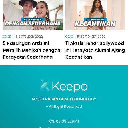
CELEB
|
15 SEPTEMBER 2022
CELEB
|
15 SEPTEMBER 2022
5 Pasangan Artis Ini
11 Aktris Tenar Bollywood
Memilih Menikah dengan
Ini Ternyata Alumni Ajang
Perayaan Sederhana
Kecantikan
© 2019
NUSANTARA TECHNOLOGY
® All Right Reserved
CS: 081331729141