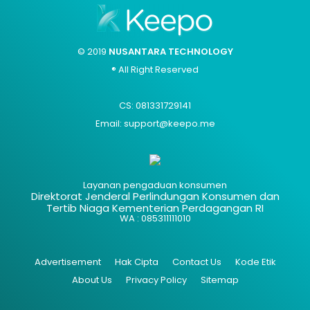
© 2019
NUSANTARA TECHNOLOGY
® All Right Reserved
CS: 081331729141
Email: support@keepo.me
Layanan pengaduan konsumen
Direktorat Jenderal Perlindungan Konsumen dan
Tertib Niaga Kementerian Perdagangan RI
WA : 085311111010
Advertisement
Hak Cipta
Contact Us
Kode Etik
About Us
Privacy Policy
Sitemap