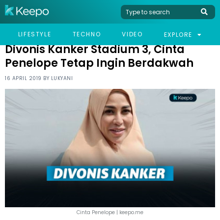
HOME
CELEB
DIVONIS KANKER STADIUM 3, CINTA PENELOPE TETAP INGIN
LIFESTYLE
TECHNO
VIDEO
EXPLORE
BERDAKWAH
Divonis Kanker Stadium 3, Cinta
Penelope Tetap Ingin Berdakwah
16 APRIL 2019 BY
LUKYANI
Cinta Penelope | keepo.me