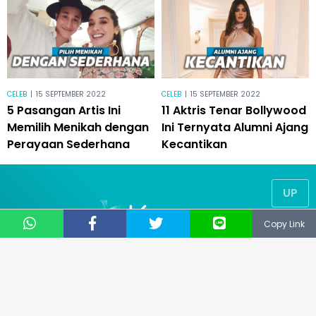
CELEB
|
15 SEPTEMBER 2022
CELEB
|
15 SEPTEMBER 2022
5 Pasangan Artis Ini
11 Aktris Tenar Bollywood
Memilih Menikah dengan
Ini Ternyata Alumni Ajang
Perayaan Sederhana
Kecantikan
UP
Copy Link
© 2019
NUSANTARA TECHNOLOGY
® All Right Reserved
CS: 081331729141