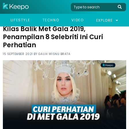
HOME
CELEB
KILAS BALIK MET GALA 2019, PENAMPILAN 8 SELEBRITI INI CURI
LIFESTYLE
TECHNO
VIDEO
EXPLORE
PERHATIAN
Kilas Balik Met Gala 2019,
Penampilan 8 Selebriti Ini Curi
Perhatian
15 SEPTEMBER 2021 BY
GALIH WISNU BRATA