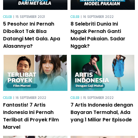
CELEB
|
15 SEPTEMBER 2021
CELEB
|
16 SEPTEMBER 2022
5 Pesohor Ini Pernah
8 Selebriti Dunia Ini
Diboikot Tak Bisa
Nggak Pernah Ganti
Datangi Met Gala. Apa
Model Pakaian. Sadar
Alasannya?
Nggak?
CELEB
|
16 SEPTEMBER 2022
CELEB
|
15 SEPTEMBER 2022
Fantastis! 7 Artis
7 Artis Indonesia dengan
Indonesia Ini Pernah
Bayaran Termahal, Ada
Terlibat di Proyek Film
yang 1 Miliar Per Episode
Marvel