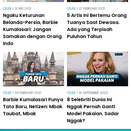
CELEB
|
31 MEI 2021
CELEB
|
27 FEBRUARI 2021
Ngaku Keturunan
5 Artis Ini Bertemu Orang
Belanda-Persia, Barbie
Tuanya Saat Dewasa.
Kumalasari: Jangan
Ada yang Terpisah
Samakan dengan Orang
Puluhan Tahun
Indo
CELEB
|
04 FEBRUARI 2021
CELEB
|
16 SEPTEMBER 2022
Barbie Kumalasari Punya
8 Selebriti Dunia Ini
Tato Baru, Netizen: Mbak
Nggak Pernah Ganti
Taubat, Mbak
Model Pakaian. Sadar
Nggak?