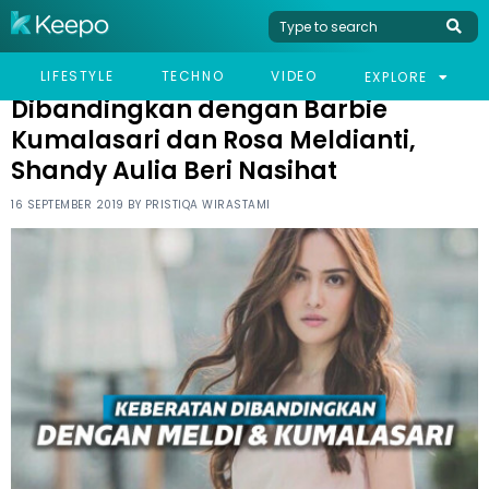
HOME
CELEB
DIBANDINGKAN DENGAN BARBIE KUMALASARI DAN ROSA
LIFESTYLE
TECHNO
VIDEO
EXPLORE
MELDIANTI, SHANDY AULIA BERI NASIHAT
Dibandingkan dengan Barbie
Kumalasari dan Rosa Meldianti,
Shandy Aulia Beri Nasihat
16 SEPTEMBER 2019 BY
PRISTIQA WIRASTAMI