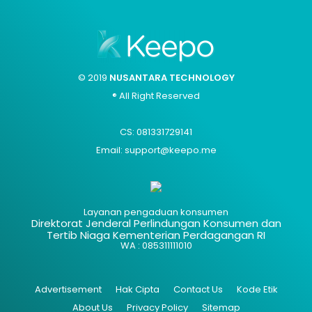
© 2019
NUSANTARA TECHNOLOGY
® All Right Reserved
CS: 081331729141
Email: support@keepo.me
Layanan pengaduan konsumen
Direktorat Jenderal Perlindungan Konsumen dan
Tertib Niaga Kementerian Perdagangan RI
WA : 085311111010
Advertisement
Hak Cipta
Contact Us
Kode Etik
About Us
Privacy Policy
Sitemap