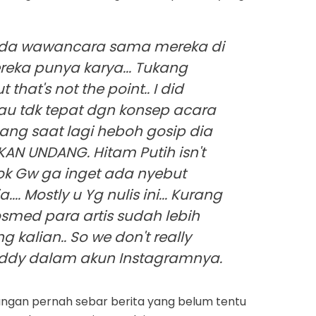
 ada wawancara sama mereka di
reka punya karya... Tukang
hat's not the point.. I did
lau tdk tepat dgn konsep acara
dang saat lagi heboh gosip dia
KAN UNDANG. Hitam Putih isn't
 Kok Gw ga inget ada nyebut
... Mostly u Yg nulis ini... Kurang
sosmed para artis sudah lebih
ng kalian.. So we don't really
eddy dalam akun Instagramnya.
. Jangan pernah sebar berita yang belum tentu