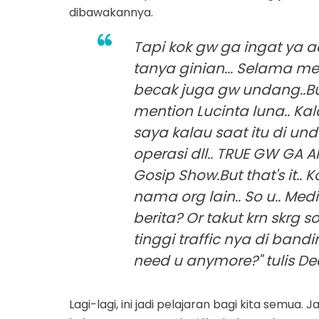
dibawakannya.
Tapi kok gw ga ingat ya
tanya ginian... Selama me
becak juga gw undang..But t
mention Lucinta luna.. Ka
saya kalau saat itu di un
operasi dll.. TRUE GW GA A
Gosip Show.But that's it..
nama org lain.. So u.. Media.
berita? Or takut krn skrg 
tinggi traffic nya di bandi
need u anymore?" tulis D
Lagi-lagi, ini jadi pelajaran bagi kita semua