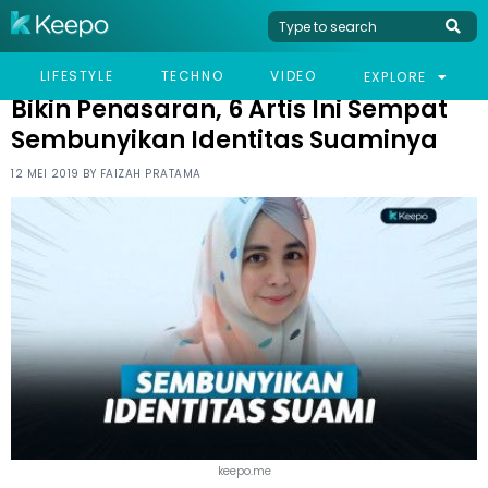
HOME
CELEB
BIKIN PENASARAN, 6 ARTIS INI SEMPAT SEMBUNYIKAN IDENTITAS
LIFESTYLE
TECHNO
VIDEO
EXPLORE
SUAMINYA
Bikin Penasaran, 6 Artis Ini Sempat
Sembunyikan Identitas Suaminya
12 MEI 2019 BY
FAIZAH PRATAMA
keepo.me