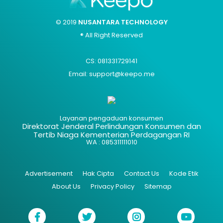
© 2019
NUSANTARA TECHNOLOGY
® All Right Reserved
CS: 081331729141
Email: support@keepo.me
Layanan pengaduan konsumen
Direktorat Jenderal Perlindungan Konsumen dan
Tertib Niaga Kementerian Perdagangan RI
WA : 085311111010
Advertisement
Hak Cipta
Contact Us
Kode Etik
About Us
Privacy Policy
Sitemap