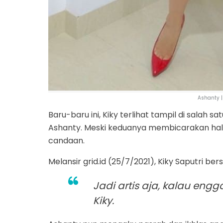
Ashanty 
Baru-baru ini, Kiky terlihat tampil di salah
Ashanty. Meski keduanya membicarakan hal y
candaan.
Melansir grid.id (25/7/2021), Kiky Saputri be
Jadi artis aja, kalau engg
Kiky.