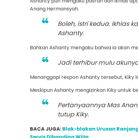
Ashanty pun mengaku pasrah dan ikhlas apa
Anang Hermansyah.
Boleh, istri kedua. Ikhlas
Ashanty.
Bahkan Ashanty mengaku bahwa ia akan mera
Jadi terhibur mulu akunya,
Menanggapi respon Ashanty tersebut, Kiky l
Meskipun Ashanty mengizinkan Kiky untuk 
Pertanyaannya Mas Anan
tutup Kiky.
BACA JUGA:
Blak-blakan Urusan Ranjang 
Servis Dibanding Wijin