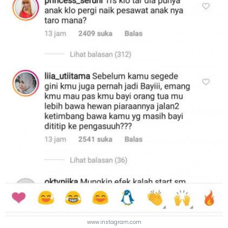
www.instagram.com