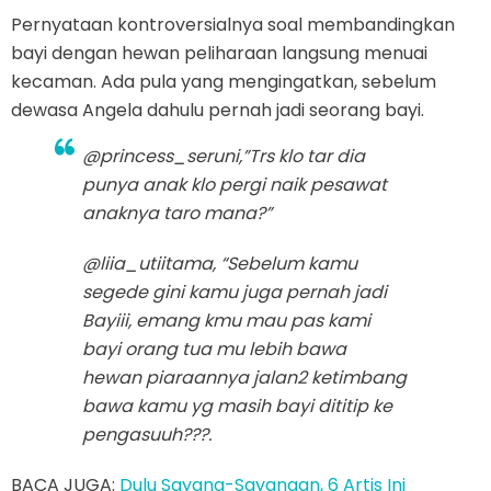
Pernyataan kontroversialnya soal membandingkan
bayi dengan hewan peliharaan langsung menuai
kecaman. Ada pula yang mengingatkan, sebelum
dewasa Angela dahulu pernah jadi seorang bayi.
@princess_seruni,”Trs klo tar dia
punya anak klo pergi naik pesawat
anaknya taro mana?”
@liia_utiitama, “Sebelum kamu
segede gini kamu juga pernah jadi
Bayiii, emang kmu mau pas kami
bayi orang tua mu lebih bawa
hewan piaraannya jalan2 ketimbang
bawa kamu yg masih bayi dititip ke
pengasuuh???.
BACA JUGA:
Dulu Sayang-Sayangan, 6 Artis Ini