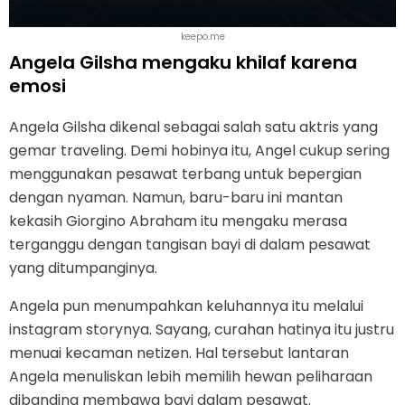
keepo.me
Angela Gilsha mengaku khilaf karena
emosi
Angela Gilsha dikenal sebagai salah satu aktris yang
gemar traveling. Demi hobinya itu, Angel cukup sering
menggunakan pesawat terbang untuk bepergian
dengan nyaman. Namun, baru-baru ini mantan
kekasih Giorgino Abraham itu mengaku merasa
terganggu dengan tangisan bayi di dalam pesawat
yang ditumpanginya.
Angela pun menumpahkan keluhannya itu melalui
instagram storynya. Sayang, curahan hatinya itu justru
menuai kecaman netizen. Hal tersebut lantaran
Angela menuliskan lebih memilih hewan peliharaan
dibanding membawa bayi dalam pesawat.