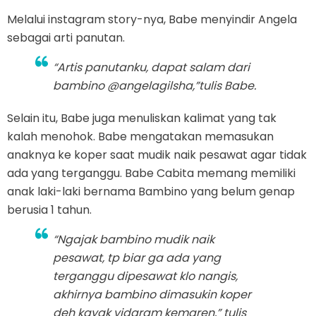
Melalui instagram story-nya, Babe menyindir Angela
sebagai arti panutan.
“Artis panutanku, dapat salam dari
bambino @angelagilsha,”tulis Babe.
Selain itu, Babe juga menuliskan kalimat yang tak
kalah menohok. Babe mengatakan memasukan
anaknya ke koper saat mudik naik pesawat agar tidak
ada yang terganggu. Babe Cabita memang memiliki
anak laki-laki bernama Bambino yang belum genap
berusia 1 tahun.
“Ngajak bambino mudik naik
pesawat, tp biar ga ada yang
terganggu dipesawat klo nangis,
akhirnya bambino dimasukin koper
deh kayak vidgram kemaren,” tulis