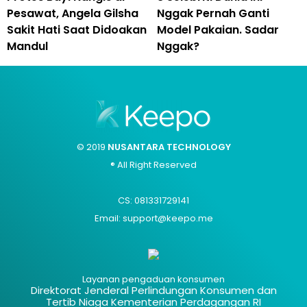
Pesawat, Angela Gilsha
Nggak Pernah Ganti
Sakit Hati Saat Didoakan
Model Pakaian. Sadar
Mandul
Nggak?
© 2019
NUSANTARA TECHNOLOGY
® All Right Reserved
CS: 081331729141
Email: support@keepo.me
Layanan pengaduan konsumen
Direktorat Jenderal Perlindungan Konsumen dan
Tertib Niaga Kementerian Perdagangan RI