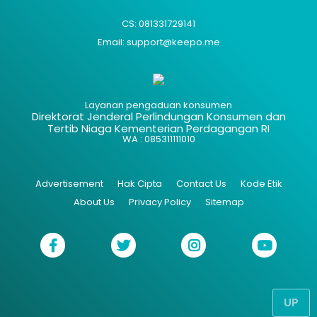
CS: 081331729141
Email: support@keepo.me
Layanan pengaduan konsumen
Direktorat Jenderal Perlindungan Konsumen dan
Tertib Niaga Kementerian Perdagangan RI
WA : 085311111010
Advertisement
Hak Cipta
Contact Us
Kode Etik
About Us
Privacy Policy
Sitemap
UP