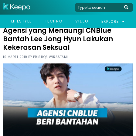
HOME
CELEB
AGENSI YANG MENAUNGI CNBLUE BANTAH LEE JONG HYUN
LIFESTYLE
TECHNO
VIDEO
EXPLORE
LAKUKAN KEKERASAN SEKSUAL
Agensi yang Menaungi CNBlue
Bantah Lee Jong Hyun Lakukan
Kekerasan Seksual
19 MARET 2019 BY
PRISTIQA WIRASTAMI