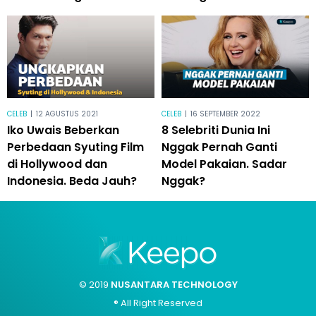
CELEB
|
12 AGUSTUS 2021
CELEB
|
16 SEPTEMBER 2022
Iko Uwais Beberkan
8 Selebriti Dunia Ini
Perbedaan Syuting Film
Nggak Pernah Ganti
di Hollywood dan
Model Pakaian. Sadar
Indonesia. Beda Jauh?
Nggak?
© 2019
NUSANTARA TECHNOLOGY
® All Right Reserved