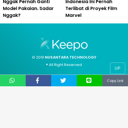
Nggak Pernah Ganti
Indonesia Ini Pernah
Model Pakaian. Sadar
Terlibat di Proyek Film
Nggak?
Marvel
© 2019
NUSANTARA TECHNOLOGY
® All Right Reserved
UP
CS: 081331729141
Copy Link
Email: support@keepo.me
Layanan pengaduan konsumen
Direktorat Jenderal Perlindungan Konsumen dan
Tertib Niaga Kementerian Perdagangan RI
WA : 085311111010