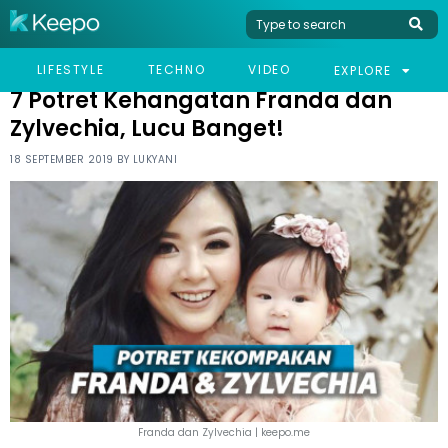
HOME
CELEB
7 POTRET KEHANGATAN FRANDA DAN ZYLVECHIA, LUCU BANGET!
LIFESTYLE
TECHNO
VIDEO
EXPLORE
7 Potret Kehangatan Franda dan
Zylvechia, Lucu Banget!
18 SEPTEMBER 2019 BY
LUKYANI
Franda dan Zylvechia | keepo.me