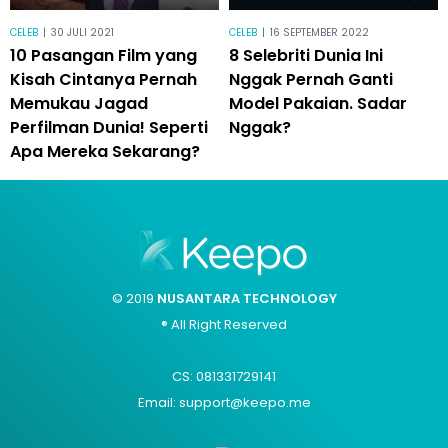
CELEB
|
30 JULI 2021
CELEB
|
16 SEPTEMBER 2022
10 Pasangan Film yang
8 Selebriti Dunia Ini
Kisah Cintanya Pernah
Nggak Pernah Ganti
Memukau Jagad
Model Pakaian. Sadar
Perfilman Dunia! Seperti
Nggak?
Apa Mereka Sekarang?
© 2019
NUSANTARA TECHNOLOGY
® All Right Reserved
CS: 081331729141
Email: support@keepo.me