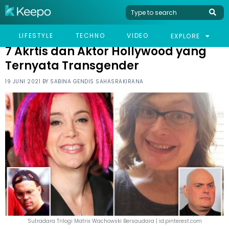
HOME
CELEB
7 AKRTIS DAN AKTOR HOLLYWOOD YANG TERNYATA TRANSGENDER
LIFESTYLE
TECHNO
VIDEO
EXPLORE
7 Akrtis dan Aktor Hollywood yang
Ternyata Transgender
19 JUNI 2021 BY
SABINA GENDIS SAHASRAKIRANA
Sutradara Trilogi Matrix Wachowski Bersaudara | id.pinterest.com