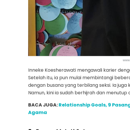
www
Inneke Koesherawati mengawali karier denga
Setelah itu, ia pun mulai membintangi bebera
dengan busana yang terbilang seksi. Ia juga 
Namun, kini ia sudah berhijrah dan menutup 
BACA JUGA:
Relationship Goals, 9 Pasan
Agama