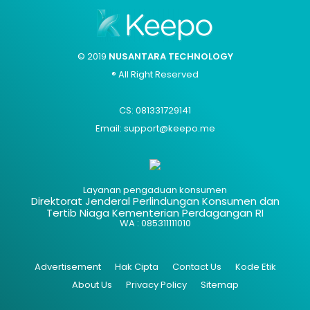
© 2019
NUSANTARA TECHNOLOGY
® All Right Reserved
CS: 081331729141
Email: support@keepo.me
Layanan pengaduan konsumen
Direktorat Jenderal Perlindungan Konsumen dan
Tertib Niaga Kementerian Perdagangan RI
WA : 085311111010
Advertisement
Hak Cipta
Contact Us
Kode Etik
About Us
Privacy Policy
Sitemap