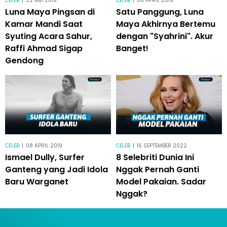
CELEB
|
22 MEI 2019
CELEB
|
08 APRIL 2019
Luna Maya Pingsan di
Satu Panggung, Luna
Kamar Mandi Saat
Maya Akhirnya Bertemu
Syuting Acara Sahur,
dengan "Syahrini". Akur
Raffi Ahmad Sigap
Banget!
Gendong
CELEB
|
08 APRIL 2019
CELEB
|
16 SEPTEMBER 2022
Ismael Dully, Surfer
8 Selebriti Dunia Ini
Ganteng yang Jadi Idola
Nggak Pernah Ganti
Baru Warganet
Model Pakaian. Sadar
Nggak?