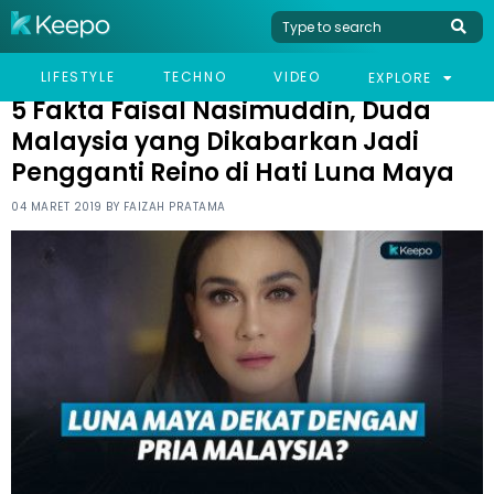
HOME
CELEB
5 FAKTA FAISAL NASIMUDDIN, DUDA MALAYSIA YANG DIKABARKAN
LIFESTYLE
TECHNO
VIDEO
EXPLORE
JADI PENGGANTI REINO DI HATI LUNA MAYA
5 Fakta Faisal Nasimuddin, Duda
Malaysia yang Dikabarkan Jadi
Pengganti Reino di Hati Luna Maya
04 MARET 2019 BY
FAIZAH PRATAMA