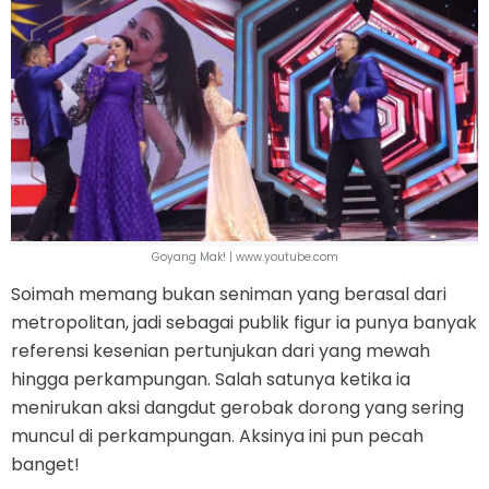
Goyang Mak! | www.youtube.com
Soimah memang bukan seniman yang berasal dari
metropolitan, jadi sebagai publik figur ia punya banyak
referensi kesenian pertunjukan dari yang mewah
hingga perkampungan. Salah satunya ketika ia
menirukan aksi dangdut gerobak dorong yang sering
muncul di perkampungan. Aksinya ini pun pecah
banget!