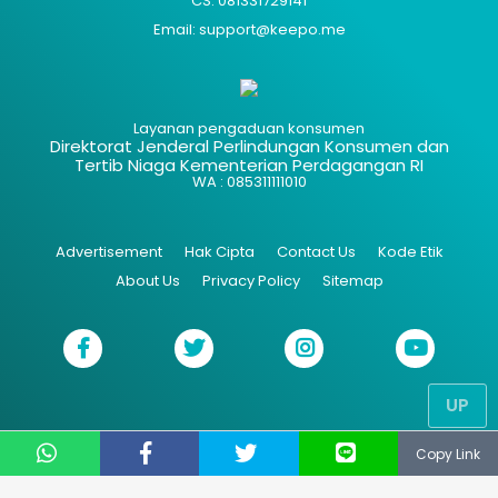
CS: 081331729141
Email: support@keepo.me
Layanan pengaduan konsumen
Direktorat Jenderal Perlindungan Konsumen dan
Tertib Niaga Kementerian Perdagangan RI
WA : 085311111010
Advertisement
Hak Cipta
Contact Us
Kode Etik
About Us
Privacy Policy
Sitemap
UP
Copy Link