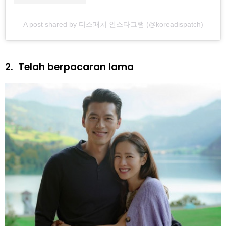
A post shared by 디스패치 인스타그램 (@koreadispatch)
2.
Telah berpacaran lama