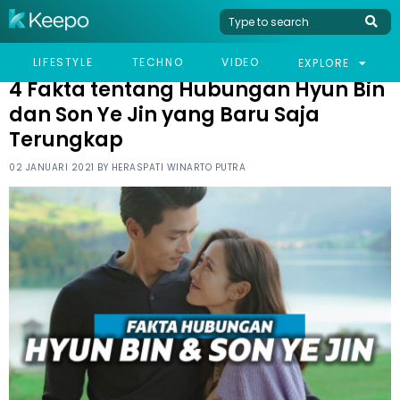
HOME
CELEB
4 FAKTA TENTANG HUBUNGAN HYUN BIN DAN SON YE JIN YANG
LIFESTYLE
TECHNO
VIDEO
EXPLORE
BARU SAJA TERUNGKAP
4 Fakta tentang Hubungan Hyun Bin
dan Son Ye Jin yang Baru Saja
Terungkap
02 JANUARI 2021 BY
HERASPATI WINARTO PUTRA