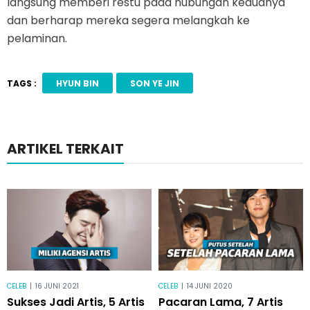
langsung memberi restu pada hubungan keduanya
dan berharap mereka segera melangkah ke
pelaminan.
TAGS :
HYUN BIN
SON YE JIN
ARTIKEL TERKAIT
CELEB
|
16 JUNI 2021
CELEB
|
14 JUNI 2020
Sukses Jadi Artis, 5 Artis
Pacaran Lama, 7 Artis