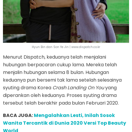
Hyun Bin dan Son Ye Jin | www.dispatch.co.kr
Menurut Dispatch, keduanya telah menjalani
hubungan berpacaran cukup lama. Mereka telah
menjalin hubungan selama 8 bulan. Hubungan
keduanya pun bersemi tak lama setelah selesainya
syuting drama Korea
Crash Landing On You
yang
diperankan oleh keduanya. Proses syuting drama
tersebut telah berakhir pada bulan Februari 2020.
BACA JUGA:
Mengalahkan Lesti, Inilah Sosok
Wanita Tercantik di Dunia 2020 Versi Top Beauty
World